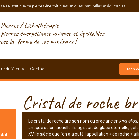
 seule Boutique de pierres énergétiques uniques, naturelles et équitables.
Pierres / Lithothérapie
, pierres énergétiques uniques et équitables
ssez la forme de vos minéraux !
re différence
Contact
Mon c
Cristal de roche br
Le cristal de roche tire son nom du grec ancien
krystallos
,
antique selon laquelle il s’agissait de glace éternelle, ge
XVIIIe siècle que l’on a ajouté l’appellation « de roche » a
stal