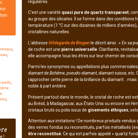
régulières.
e,
leur
C’est une variété
quasi pure de quartz transparent
, co
tion
au groupe des silicates. Il se forme dans des conditions 
température (1 °C sur des dizaines de milliers d’années), 
cristallines naturelles.
L’abbesse
Hildegarde de Bingen
le décrit ainsi : «
En sa pur
de roche est une
pierre universelle
. Clarifiante, revital
émeaux
,
seau
,
elle accompagne tous les êtres sur leur chemin de consc
Parmi les synonymes ou appellations plus commerciales,
diamant de Bohême
,
pseudo-diamant
,
diamant suisse
, etc
rapprocher cette pierre de la brillance du diamant… mais 
e poids
,
noble à part entière.
tème
e
Présent partout dans le monde, le cristal de roche est e
teur
,
au Brésil, à Madagascar, aux États-Unis ou encore en Hi
cristaux bruts ou polis issus de
gisements éthiques
, se
Attention aux imitations ! De nombreux produits vendus so
use
des verres fondus ou reconstitués, parfois métallisés (ex 
être reconstitué
. Ce qui est parfois appelé « quartz fond
e !