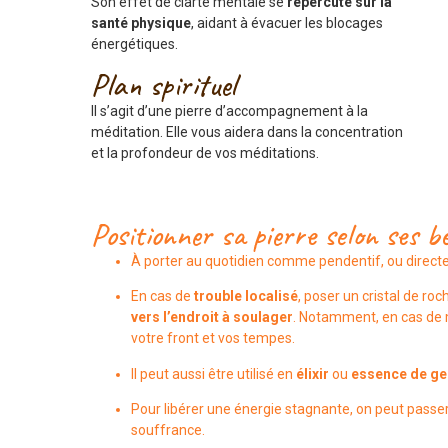
Son effet de clarté mentale se
répercute sur la
santé physique
, aidant à évacuer les blocages
énergétiques.
Plan spirituel
Il s’agit d’une pierre d’accompagnement à la
méditation. Elle vous aidera dans la concentration
et la profondeur de vos méditations.
Positionner sa pierre selon ses b
À porter au quotidien comme pendentif, ou directe
En cas de
trouble localisé
, poser un cristal de ro
vers l’endroit à soulager
. Notamment, en cas de m
votre front et vos tempes.
Il peut aussi être utilisé en
élixir
ou
essence de 
Pour libérer une énergie stagnante, on peut passe
souffrance.