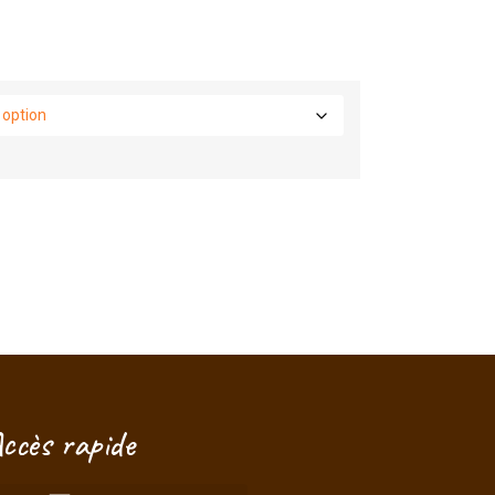
Je vois que vous regardez ce produit
!
Taille, délais, conseils... posez-
moi vos questions, je suis là pour
vous aider à choisir.
ccès rapide