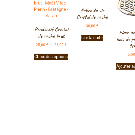
Arbre de vie
Cristal de roche
30,00
€
Pendentif Cristal
Fleur de
de roche brut
Lire la suite
bois de pe
9c
25,00
€
–
26,00
€
5,0
Choix des options
Ajouter a