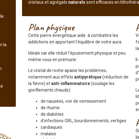
cristaux et agrégats
naturels
sont efficaces en lithothéra
la
Plan physique
Cette pierre énergétique aide à combattre les
V
addictions en apportant l’équilibre de votre aura.
f
n la
l
Idéale car elle réduit l’épuisement physique et peu
même vous en prémunir.
I
p
n
Le cristal de roche apaise les problèmes,
d
notamment aux effets
antipyrétique
(réduction de
p
la fièvre) et
anti-inflammatoire
(soulage les
la
gonflements chauds):
L
l
de nausées, voir de vomissement
p
de rhume
e
de diabètes
d’infections ORL, bourdonnements, vertiges
cardiaques
S
malaise
l