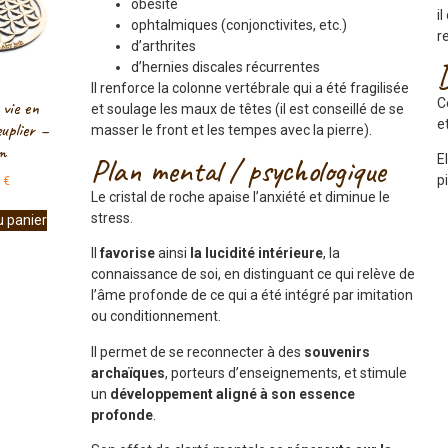
obésité
i
ophtalmiques (conjonctivites, etc.)
r
d’arthrites
d’hernies discales récurrentes
Il renforce la colonne vertébrale qui a été fragilisée
C
 vie en
et soulage les maux de têtes (il est conseillé de se
e
uplier –
masser le front et les tempes avec la pierre).
m
Plan mental / psychologique
E
p
0
€
Le cristal de roche apaise l’anxiété et diminue le
stress.
u panier
Il
favorise
ainsi
la lucidité intérieure
, la
connaissance de soi, en distinguant ce qui relève de
l’âme profonde de ce qui a été intégré par imitation
ou conditionnement.
Il permet de se reconnecter à des
souvenirs
archaïques
, porteurs d’enseignements, et stimule
un
développement aligné à son essence
profonde
.