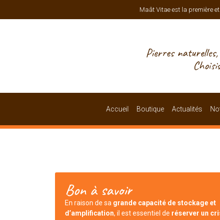
Maât Vitae est la première et
Pierres naturelles
Choisi
Accueil
Boutique
Actualités
Not
Bon à savoir
En raison de sa
grande capacité de stockage et
d’amplification
, il est essentiel de
réserver un cri