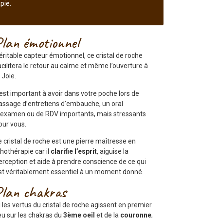
pie.
Plan émotionnel
éritable capteur émotionnel, ce cristal de roche
acilitera le retour au calme et même l’ouverture à
a Joie.
l est important à avoir dans votre poche lors de
assage d’entretiens d’embauche, un oral
’examen ou de RDV importants, mais stressants
our vous.
e cristal de roche est une pierre maîtresse en
ithothérapie car il
clarifie l’esprit
, aiguise la
erception et aide à prendre conscience de ce qui
st véritablement essentiel à un moment donné.
Plan chakras
i les vertus du cristal de roche agissent en premier
ieu sur les chakras du
3ème oeil
et de la
couronne
,