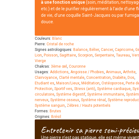
à une fonction unique
(soin, méditation, nettoyag
etc.) et de le purifier régulièrement à l’aide d’une f
de vie, d’une coquille Saint-Jacques ou par fumiga
douce.
Couleurs:
Blanc
Pierre:
Cristal de roche
Signes astrologiques:
Balance
,
Bélier
,
Cancer
,
Capricorne
,
G
Lion
,
Poisson
,
Sagittaire
,
Scorpion
,
Serpentaire
,
Taureau
,
Ver
Vierge
Chakras:
3ème œil
,
Couronne
Usages:
Addictions
,
Angoisse / Phobies
,
Animaux
,
Arthrite
,
Clairvoyance
,
Clarté mentale
,
Concentration
,
Diabète
,
Dos
,
Etudiant·es
,
Maison/Lieux
,
Méditation
,
Ostéoporose
,
Perte d
Protection
,
Sportif·ves
,
Stress (anti)
,
Système cardiaque
,
Sys
circulatoire
,
Système digestif
,
Système immunitaire
,
Systèm
nerveux
,
Système osseux
,
Système rénal
,
Système reproduc
Système sanguin
,
Zèbres / Hauts potentiels
Formes:
Brutes
Origines:
Brésil
Entretenir sa pierre semi-précie
Une pierre n’est pas statique, elle est même vivant