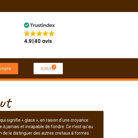
4.9
40 avis
0
ompte
0,00
€
ut
 qui signifie « glace », en raison d’une croyance
lée à jamais et incapable de fondre. Ce n’est qu’au
fin de le distinguer des autres cristaux à formes