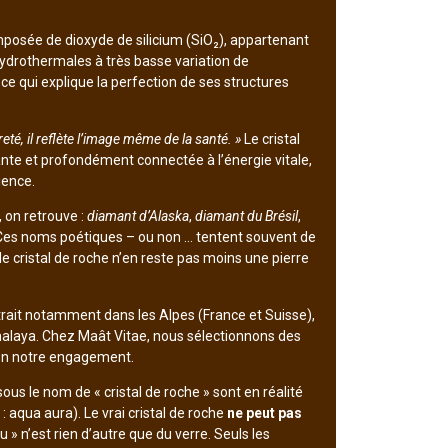
mposée de dioxyde de silicium (SiO₂), appartenant
hydrothermales à très basse variation de
ce qui explique la perfection de ses structures
eté, il reflète l’image même de la santé. »
Le cristal
isante et profondément connectée à l’énergie vitale,
ience.
 on retrouve :
diamant d’Alaska
,
diamant du Brésil
,
. Ces noms poétiques – ou non … tentent souvent de
le cristal de roche n’en reste pas moins une pierre
xtrait notamment dans les Alpes (France et Suisse),
malaya. Chez Maât Vitae, nous sélectionnons des
lon notre engagement.
us le nom de « cristal de roche » sont en réalité
: aqua aura). Le vrai cristal de roche
ne peut pas
u » n’est rien d’autre que du verre. Seuls les