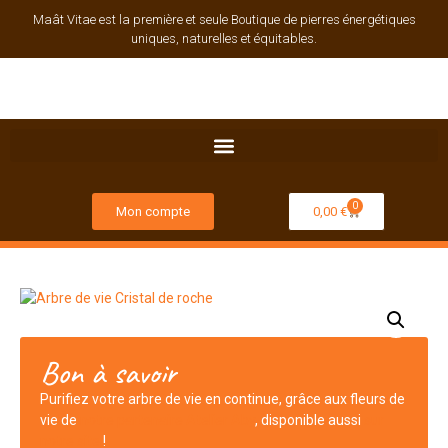
Maât Vitae est la première et seule Boutique de pierres énergétiques
uniques, naturelles et équitables.
0
Mon compte
0,00
€
Bon à savoir
Purifiez votre arbre de vie en continue, grâce aux fleurs de
vie de
notre partenaire Atelier Aby
, disponible aussi
sur
notre site
!