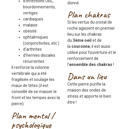
d’infections ORL,
donné.
bourdonnements,
Plan chakras
vertiges
cardiaques
Si les vertus du cristal de
malaise
roche agissent en premier
obésité
lieu sur les chakras
ophtalmiques
du
3ème oeil
et de
(conjonctivites, etc.)
la
couronne
, il est aussi
d’arthrites
utilisé pour l’ouverture et le
d’hernies discales
renforcement de
récurrentes
l’
ensemble des chakras
!
Il renforce la colonne
Dans un lieu
vertébrale qui a été
fragilisée et soulage les
Cette pierre purifie la
maux de têtes (il est
maison des ondes de
conseillé de se masser le
stress et apporte le bien
front et les tempes avec la
être !
pierre).
Plan mental /
psychologique