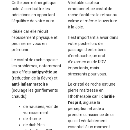
Cette pierre énergétique
Véritable capteur
aide à combattre les
émotionnel, ce cristal de
addictions en apportant
roche facilitera le retour au
l’équilibre de votre aura.
calme et même l’ouverture
à la Joie.
Idéale car elle réduit
l’épuisement physique et
Il est important à avoir dans
peu même vous en
votre poche lors de
prémunir.
passage d’entretiens
d’embauche, un oral
Le cristal de roche apaise
d’examen ou de RDV
les problèmes, notamment
importants, mais
aux effets
antipyrétique
stressants pour vous.
(réduction de la fièvre) et
anti-inflammatoire
Le cristal de roche est une
(soulage les gonflements
pierre maîtresse en
chauds):
lithothérapie car il
clarifie
l’esprit
, aiguise la
de nausées, voir de
perception et aide à
vomissement
prendre conscience de ce
de rhume
qui est véritablement
de diabètes
essentiel à un moment