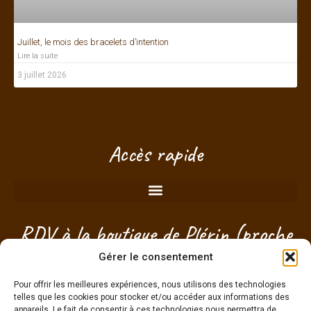
Juillet, le mois des bracelets d’intention
Lire la suite
3 juillet 2026
Je vois que vous regardez ce produit
Accès rapide
!
Taille, délais, conseils... posez-
moi vos questions, je suis là pour
vous aider à choisir.
RDV à la boutique de Plérin (proche
Saint-Brieuc) - Côtes d'Armor -
Gérer le consentement
Bretagne
Pour offrir les meilleures expériences, nous utilisons des technologies
telles que les cookies pour stocker et/ou accéder aux informations des
appareils. Le fait de consentir à ces technologies nous permettra de