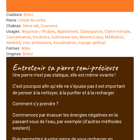
Couleurs:
Blanc
Pierre:
Cristal de roche
Chakras:
3ème œil
,
Couronne
Usages:
Angoisse / Phobies
,
Apaisement
,
Clairvoyance
,
Clarté mentale
,
Concentration
,
Emotions
,
Guérisseur·ses
,
Maison/Lieux
,
Méditation
,
Sérénité
,
Vies antérieures
,
Visualisation
,
Voyage spirituel
Formes:
Arbre
Origines:
Brésil
Entretenir sa pierre semi-précieuse
Une pierre n’est pas statique, elle est même vivante !
C’est pourquoi afin qu’elle ne s’épuise pas il est important
de penser à la nettoyer, à la purifier et à la recharger.
Comment s’y prendre ?
Commencez par évacuer les énergies négatives en la
passant sous de l’eau, par exemple (d’autres méthodes
existent).
Puis permettez à votre pierre de vous recharger en