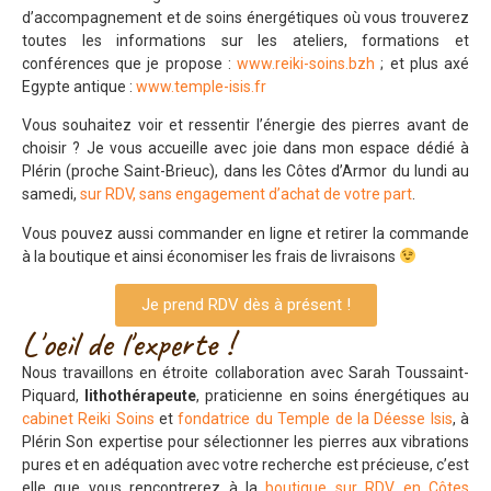
d’accompagnement et de soins énergétiques où vous trouverez
toutes les informations sur les ateliers, formations et
conférences que je propose :
www.reiki-soins.bzh
; et plus axé
Egypte antique :
www.temple-isis.fr
Vous souhaitez voir et ressentir l’énergie des pierres avant de
choisir ? Je vous accueille avec joie dans mon espace dédié à
Plérin (proche Saint-Brieuc), dans les Côtes d’Armor du lundi au
samedi,
sur RDV, sans engagement d’achat de votre part
.
Vous pouvez aussi commander en ligne et retirer la commande
à la boutique et ainsi économiser les frais de livraisons
Je prend RDV dès à présent !
L'oeil de l'experte !
Nous travaillons en étroite collaboration avec Sarah Toussaint-
Piquard,
lithothérapeute
, praticienne en soins énergétiques au
cabinet Reiki Soins
et
fondatrice du Temple de la Déesse Isis
, à
Plérin Son expertise pour sélectionner les pierres aux vibrations
pures et en adéquation avec votre recherche est précieuse, c’est
elle que vous rencontrerez à la
boutique sur RDV en Côtes