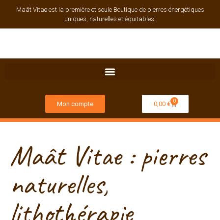
Maât Vitae est la première et seule Boutique de pierres énergétiques
uniques, naturelles et équitables.
0
Mon compte
0,00
€
Maât Vitae : pierres
naturelles,
lithothérapie