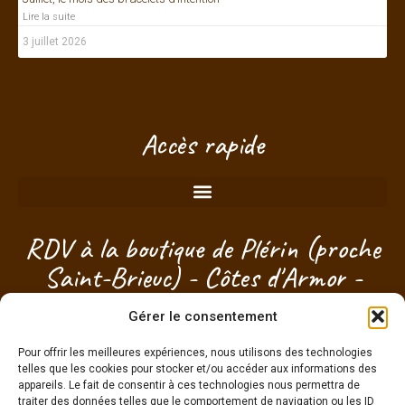
Lire la suite
3 juillet 2026
Accès rapide
Bonjour ! Je suis à votre écoute.
RDV à la boutique de Plérin (proche
Saint-Brieuc) - Côtes d'Armor -
Bretagne
Gérer le consentement
Pour offrir les meilleures expériences, nous utilisons des technologies
Je choisis mon créneau pour passer sans
engagement !
telles que les cookies pour stocker et/ou accéder aux informations des
appareils. Le fait de consentir à ces technologies nous permettra de
traiter des données telles que le comportement de navigation ou les ID