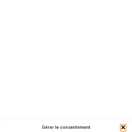
Je vois que vous regardez ce produit
!
Taille, délais, conseils... posez-
moi vos questions, je suis là pour
vous aider à choisir.
Gérer le consentement