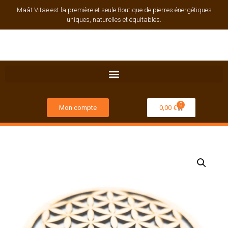
Maât Vitae est la première et seule Boutique de pierres énergétiques
uniques, naturelles et équitables.
0
Mon compte
0,00
€