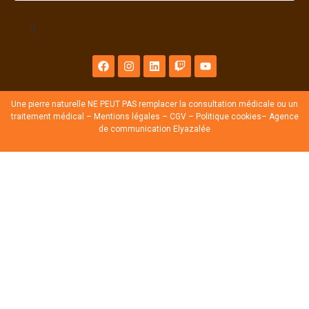
g
Une pierre naturelle NE PEUT PAS remplacer la consultation médicale ou un
traitement médical –
Mentions légales
–
CGV
–
Politique cookies
–
Agence
de communication Elyazalée