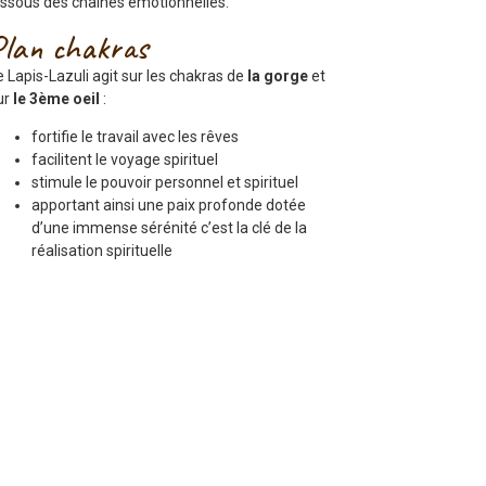
issous des chaînes émotionnelles.
Plan chakras
e Lapis-Lazuli agit sur les chakras de
la gorge
et
ur
le 3ème oeil
:
fortifie le travail avec les rêves
facilitent le voyage spirituel
stimule le pouvoir personnel et spirituel
apportant ainsi une paix profonde dotée
d’une immense sérénité c’est la clé de la
réalisation spirituelle