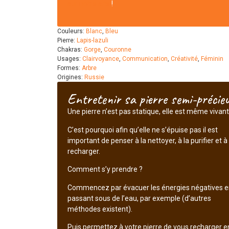
sur notre site
!
Couleurs:
Blanc
,
Bleu
Pierre:
Lapis-lazuli
Chakras:
Gorge
,
Couronne
Usages:
Clairvoyance
,
Communication
,
Créativité
,
Féminin
Formes:
Arbre
Origines:
Russie
Entretenir sa pierre semi-précie
Une pierre n’est pas statique, elle est même vivant
C’est pourquoi afin qu’elle ne s’épuise pas il est
important de penser à la nettoyer, à la purifier et à 
recharger.
Comment s’y prendre ?
Commencez par évacuer les énergies négatives e
passant sous de l’eau, par exemple (d’autres
méthodes existent).
Puis permettez à votre pierre de vous recharger e