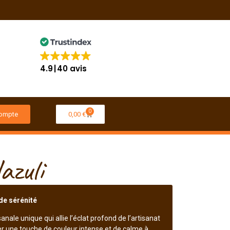
4.9
40 avis
0
ompte
0,00
€
azuli
de sérénité
ale unique qui allie l’éclat profond de l’artisanat
rter une touche de couleur intense et de calme à