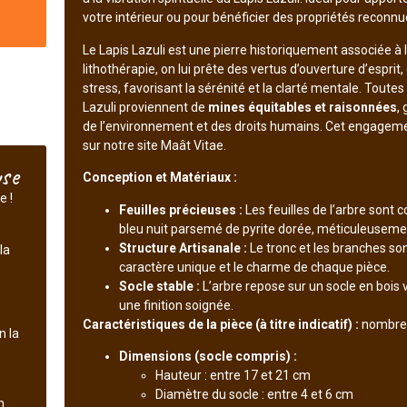
votre intérieur ou pour bénéficier des propriétés reconnue
Le Lapis Lazuli est une pierre historiquement associée à 
lithothérapie, on lui prête des vertus d’ouverture d’esprit
stress, favorisant la sérénité et la clarté mentale. Toutes
Lazuli proviennent de
mines équitables et raisonnées
,
de l’environnement et des droits humains. Cet engageme
sur notre site Maât Vitae.
use
Conception et Matériaux :
e !
Feuilles précieuses :
Les feuilles de l’arbre sont
bleu nuit parsemé de pyrite dorée, méticuleuseme
Structure Artisanale :
Le tronc et les branches son
la
caractère unique et le charme de chaque pièce.
Socle stable :
L’arbre repose sur un socle en bois 
une finition soignée.
Caractéristiques de la pièce (à titre indicatif) :
nombre d
n la
Dimensions (socle compris) :
Hauteur : entre 17 et 21 cm
Diamètre du socle : entre 4 et 6 cm
n