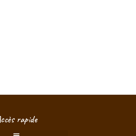
Je vois que vous regardez ce produit
!
Taille, délais, conseils... posez-
moi vos questions, je suis là pour
vous aider à choisir.
ccès rapide