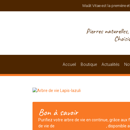
Maât Vitae est la première et
Pierres naturelles
Choisi
Accueil
Boutique
Actualités
Not
Bon à savoir
Purifiez votre arbre de vie en continue, grâce aux f
de vie de
notre partenaire Atelier Aby
, disponible 