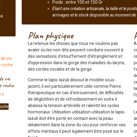
Poids : entre 100 et 150 Gr
Étant une création artisanale, la taille et le po
arrivages et le stock disponible au moment d
la
Plan physique
La retenue les choses que nous ne voulons pas
A
avaler ou les non-dits peuvent conduire souvent à
c
des sensations d’étouffement d’étranglement et
r
d’oppression dans la gorge des maladies du larynx,
p
des cordes vocales et de la gorge.
f
d
e vie
Comme le lapis-lazuli dissout le modèle sous-
c
e roche
jacent, il est particulièrement utile comme Pierre
l
thérapeutique en cas d’enrouement, de difficultés
0
€
l
de déglutition et de refroidissement en outre il
a
abaisse la tension artérielle et ralentit les cycles
 suite
hormonaux. Utilisation utilisation utilisation le lapis-
L
lazuli doit être porté en contact avec la peau
a
idéalement dans la zone du cou pour renforcer ses
é
effets mentaux il peut également être posé sur le
c