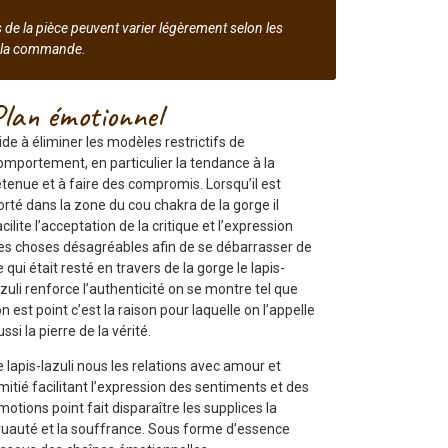
ids de la pièce peuvent varier légèrement selon les
e la commande.
Plan émotionnel
ide à éliminer les modèles restrictifs de
omportement, en particulier la tendance à la
etenue et à faire des compromis. Lorsqu’il est
orté dans la zone du cou chakra de la gorge il
acilite l’acceptation de la critique et l’expression
es choses désagréables afin de se débarrasser de
e qui était resté en travers de la gorge le lapis-
azuli renforce l’authenticité on se montre tel que
’on est point c’est la raison pour laquelle on l’appelle
ussi la pierre de la vérité.
e lapis-lazuli nous les relations avec amour et
mitié facilitant l’expression des sentiments et des
motions point fait disparaître les supplices la
ruauté et la souffrance. Sous forme d’essence