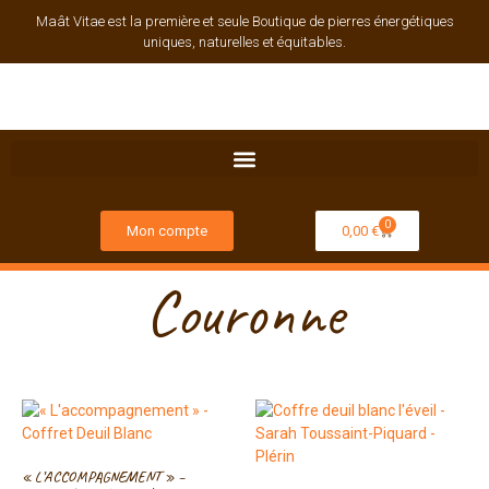
Maât Vitae est la première et seule Boutique de pierres énergétiques
uniques, naturelles et équitables.
0
Mon compte
0,00
€
Couronne
« L’ACCOMPAGNEMENT » –