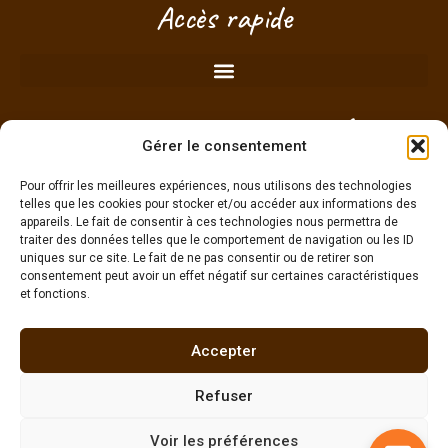
RDV à la boutique de Plérin (proche
Saint-Brieuc) - Côtes d'Armor -
Gérer le consentement
Bretagne
Pour offrir les meilleures expériences, nous utilisons des technologies
telles que les cookies pour stocker et/ou accéder aux informations des
appareils. Le fait de consentir à ces technologies nous permettra de
Je choisis mon créneau pour passer sans
traiter des données telles que le comportement de navigation ou les ID
engagement !
uniques sur ce site. Le fait de ne pas consentir ou de retirer son
consentement peut avoir un effet négatif sur certaines caractéristiques
et fonctions.
g
Accepter
Refuser
Une pierre naturelle NE PEUT PAS remplacer la consultation médicale ou un
traitement médical –
Mentions légales
–
CGV
–
Politique cookies
–
Agence
Voir les préférences