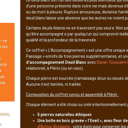
Le deuil blanc est l’un des deuils les plus silencieux qui s
d’une personne présente dans votre vie mais devenue étran
eu de mort à pleurer. Rupture amoureuse, distance famili
deuil blanc laisse une absence que les autres ne voient
Certains deuils blancs ne se traversent pas seul·e. Non p
qu’être accompagné·e par quelqu’un qui comprend réelle
qualité et la profondeur de la traversée.
— se
s les
Ce coffret « L’Accompagnement » est une offre unique en s
Passage » enrichi de trois pierres supplémentaires, et u
n
d’accompagnement Deuil Blanc
avec
Sarah Toussaint-
érité
relationnel, à Plérin (ou en visio).
e
ous
Chaque pierre est sourcée (ramassage doux ou issues des
ous
Aucune n’est teintée, ni traitée.
Composition du coffret conçu et assemblé à Plérin :
Chaque élément a été choisi ou créé intentionnellement p
5 pierres naturelles éthiques
acine
,
Une boîte en bois gravée « l’Eveil », avec fleur de
s
d’Armor, Bretagne
: votre écrin pour conserver les 