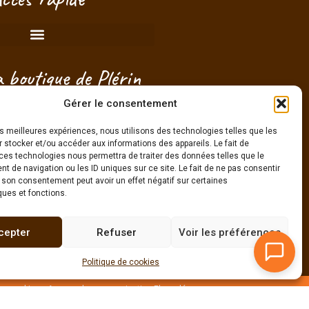
 boutique de Plérin
aint-Brieuc) - Côtes
Gérer le consentement
mor - Bretagne
les meilleures expériences, nous utilisons des technologies telles que les
 stocker et/ou accéder aux informations des appareils. Le fait de
ces technologies nous permettra de traiter des données telles que le
on créneau pour passer sans
 de navigation ou les ID uniques sur ce site. Le fait de ne pas consentir
engagement !
r son consentement peut avoir un effet négatif sur certaines
ques et fonctions.
cepter
Refuser
Voir les préférences
Politique de cookies
que cookies
–
Agence de communication Elyazalée