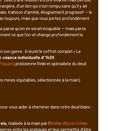
oit : celui d’une relation encore vivante mais perdue,
gère, d’un lien qui s’est rompu sans qu’il y ait
ale, trahison d’amitié, éloignement progressif — le
 pas toujours, mais que vous portez profondément.
as parce qu’on en serait incapable — mais parce
ment ce que l’on vit change profondément la
on genre : il réunit le coffret complet « Le
ne
séance individuelle d’1h30
Piquard
, praticienne Reiki et spécialiste du deuil
 mines équitables, sélectionnée à la main).
our vous aider à cheminer dans votre deuil blanc :
 vie,
réalisée à la main par l’
Atelier Aby en Côtes
pierres entre les pratiques et leur permettre d’être