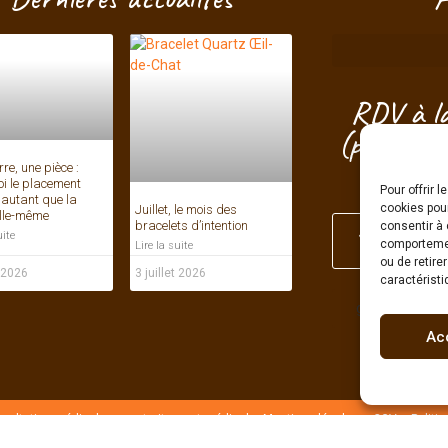
RDV à la
(proche S
d'Ar
re, une pièce :
Juillet, le mois des
i le placement
bracelets d’intention
Pour offrir 
autant que la
Lire la suite
cookies pour
elle-même
consentir à 
Je choisis m
uite
comportement
ou de retire
t 2026
3 juillet 2026
caractéristi
g
Ac
nsultation médicale ou un traitement médical –
Mentions légales
–
CGV
–
Politi