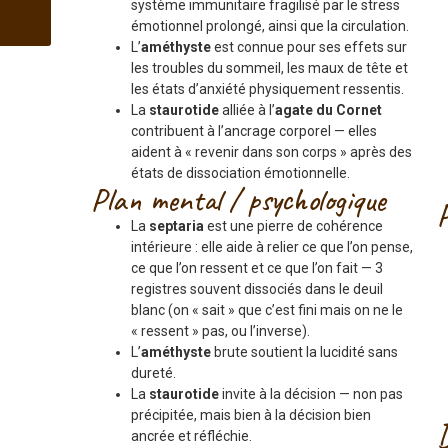
système immunitaire fragilisé par le stress
émotionnel prolongé, ainsi que la circulation.
L’
améthyste
est connue pour ses effets sur
les troubles du sommeil, les maux de tête et
les états d’anxiété physiquement ressentis.
La
staurotide
alliée à l’
agate du Cornet
contribuent à l’ancrage corporel — elles
aident à « revenir dans son corps » après des
états de dissociation émotionnelle.
Plan mental / psychologique
La
septaria
est une pierre de cohérence
intérieure : elle aide à relier ce que l’on pense,
ce que l’on ressent et ce que l’on fait — 3
registres souvent dissociés dans le deuil
blanc (on « sait » que c’est fini mais on ne le
« ressent » pas, ou l’inverse).
L’
améthyste
brute soutient la lucidité sans
dureté.
La
staurotide
invite à la décision — non pas
précipitée, mais bien à la décision bien
ancrée et réfléchie.