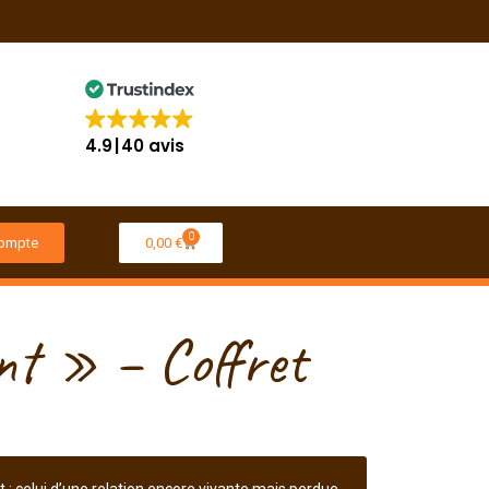
4.9
40 avis
0
ompte
0,00
€
t » – Coffret