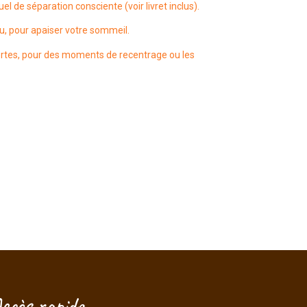
el de séparation consciente (voir livret inclus).
u, pour apaiser votre sommeil.
rtes, pour des moments de recentrage ou les
Je vois que vous regardez ce produit
!
Taille, délais, conseils... posez-
moi vos questions, je suis là pour
vous aider à choisir.
ccès rapide