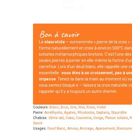
Bon à savoir
La
staurotide
— surnommée « pierre de la croix » 
forme naturellement en croix à environ 500°C dan
schistes métamorphiques bretons. C’est l’une des
seules pierres à porter en elle-même la forme d’u
carrefour. Lors d’un deuil blanc, elle rappelle une v
essentielle :
vous êtes à un croisement, pas à un
impasse
. Tenez-la dans la main au moment où v
vous sentez bloqué·e — laissez la croix naturelle v
rappeler qu’il y a toujours un autre chemin.
Couleurs:
Blanc
,
Brun
,
Gris
,
Noir
,
Rose
,
Violet
Pierre:
Améthyste
,
Agates
,
Rhodonite
,
Septaria
,
Staurolite
Chakras:
3ème œil
,
Cœur
,
Couronne
,
Gorge
,
Plexus solaire
,
R
Sacré
Usages:
Deuil blanc
,
Amour
,
Ancrage
,
Apaisement
,
Blessure