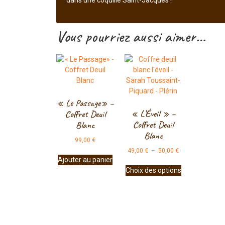
dans une coquille Saint-Jacques !
Vous pourriez aussi aimer…
« Le Passage» –
« L’Éveil » –
Coffret Deuil
Coffret Deuil
Blanc
Blanc
99,00
€
49,00
€
–
50,00
€
Ajouter au panier
Choix des options