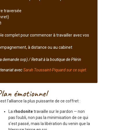
re traversée
ivret)
é
le complet pour commencer à travailler avec vos
ompagnement, à distance ou au cabinet
a demande svp) / Retrait à la boutique de Plérin
rtenariat avec
Sarah Toussaint-Piquard sur ce sujet.
Plan émotionnel
’est l’alliance la plus puissante de ce coffret :
La
rhodonite
travaille sur le pardon — non
pas l’oubli, non pas la minimisation de ce qui
s’est passé, mais la libération du venin que la
blessure laisse en soi.