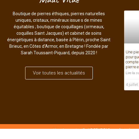
Boutique de pierres éthiques, pierres naturelles
uniques, cristaux, minéraux issue·s de mines
équitables ; boutique de coquillages (ormeaux,
coquilles Saint Jacques) et cabinet de soins
énergétiques à distance, basée à Plérin, proche Saint
Brieuc, en Côtes d’Armor, en Bretagne ! Fondée par
Une pier
Sarah Toussaint-Piquard, depuis 2020 !
pourquo
compte 
pierre 
Voir toutes les actualités
Lire la s
4 juille
Une pierre naturelle NE PEUT PAS remplacer la co