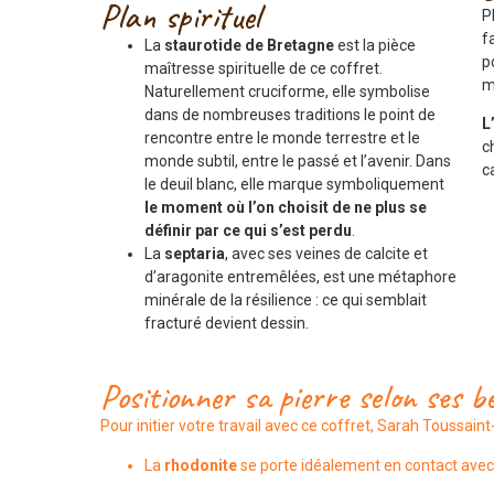
Plan spirituel
P
f
La
staurotide de Bretagne
est la pièce
p
maîtresse spirituelle de ce coffret.
m
Naturellement cruciforme, elle symbolise
dans de nombreuses traditions le point de
L
rencontre entre le monde terrestre et le
c
monde subtil, entre le passé et l’avenir. Dans
c
le deuil blanc, elle marque symboliquement
le moment où l’on choisit de ne plus se
définir par ce qui s’est perdu
.
La
septaria
, avec ses veines de calcite et
d’aragonite entremêlées, est une métaphore
minérale de la résilience : ce qui semblait
fracturé devient dessin.
Positionner sa pierre selon ses b
Pour initier votre travail avec ce coffret,
Sarah Toussaint
La
rhodonite
se porte idéalement en contact avec l