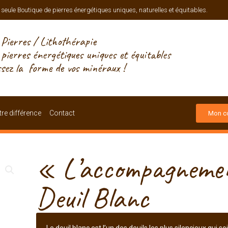
 seule Boutique de pierres énergétiques uniques, naturelles et équitables.
Pierres / Lithothérapie
, pierres énergétiques uniques et équitables
ssez la forme de vos minéraux !
re différence
Contact
Mon c
« L’accompagnemen
Deuil Blanc