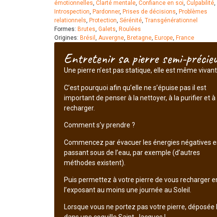
émotionnelles
,
Clarté mentale
,
Confiance en soi
,
Culpabilité
,
Introspection
,
Pardonner
,
Prises de décisions
,
Problèmes
relationnels
,
Protection
,
Sérénité
,
Transgénérationnel
Formes:
Brutes
,
Galets
,
Roulées
Origines:
Brésil
,
Auvergne
,
Bretagne
,
Europe
,
France
Entretenir sa pierre semi-précie
Une pierre n’est pas statique, elle est même vivant
C’est pourquoi afin qu’elle ne s’épuise pas il est
important de penser à la nettoyer, à la purifier et à 
recharger.
Comment s’y prendre ?
Commencez par évacuer les énergies négatives e
passant sous de l’eau, par exemple (d’autres
méthodes existent).
Puis permettez à votre pierre de vous recharger e
l’exposant au moins une journée au Soleil.
Lorsque vous ne portez pas votre pierre, déposée 