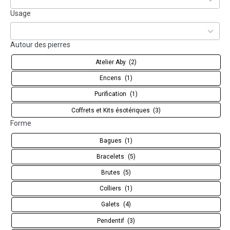
available
104
Usage
results
available
Autour des pierres
Atelier Aby
(2)
Encens
(1)
Purification
(1)
Coffrets et Kits ésotériques
(3)
Forme
Bagues
(1)
Bracelets
(5)
Brutes
(5)
Colliers
(1)
Galets
(4)
Pendentif
(3)