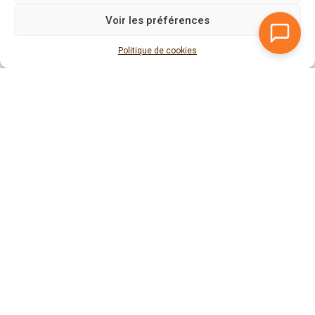
BRACELET OEIL DE TIGRE – PETITE
COFFRET ACTIVATION DE L’ŒIL
Voir les préférences
TAILLE
D’HORUS – VISION ET PROTECTION
15,00
€
20,00
€
–
99,00
€
Politique de cookies
Ajouter au panier
Choix des options
1
2
3
→
Maat Vitae
Boutique de pierres éthiques, pierres naturelles uniques,
cristaux, minéraux issue·s de mines équitables ; boutique de
coquillages (ormeaux, coquilles Saint Jacques) et cabinet de
soins énergétiques à distance, basée à Plérin, proche Saint
Brieuc, en Côtes d’Armor, en Bretagne ! Fondée par Sarah
Toussaint-Piquard, depuis 2020 !