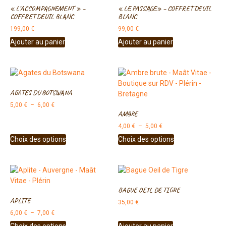
« L’ACCOMPAGNEMENT » –
« LE PASSAGE» – COFFRET DEUIL
COFFRET DEUIL BLANC
BLANC
199,00
€
99,00
€
Ajouter au panier
Ajouter au panier
AGATES DU BOTSWANA
5,00
€
–
6,00
€
AMBRE
4,00
€
–
5,00
€
Choix des options
Choix des options
BAGUE OEIL DE TIGRE
APLITE
35,00
€
6,00
€
–
7,00
€
Choix des options
Ajouter au panier