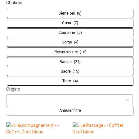
Chakras
3ème œil
(8)
Cœur
(7)
Couronne
(5)
Gorge
(4)
Plexus solaire
(16)
Racine
(21)
Sacré
(15)
Terre
(4)
11
Origine
results
available
Annuler filtre