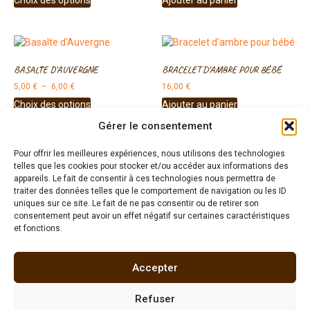
Bonjour ! Je suis à votre écoute.
BASALTE D’AUVERGNE
BRACELET D’AMBRE POUR BÉBÉ
5,00
€
–
6,00
€
16,00
€
Choix des options
Ajouter au panier
Gérer le consentement
promo !
Pour offrir les meilleures expériences, nous utilisons des technologies
telles que les cookies pour stocker et/ou accéder aux informations des
BRACELET OEIL DE TIGRE
appareils. Le fait de consentir à ces technologies nous permettra de
BRACELET EN SEPTARIA – PIERRE
25,00
€
traiter des données telles que le comportement de navigation ou les ID
DE DRAGON
uniques sur ce site. Le fait de ne pas consentir ou de retirer son
consentement peut avoir un effet négatif sur certaines caractéristiques
53,00
€
45,00
€
et fonctions.
Ajouter au panier
Lire la suite
Accepter
promo !
Refuser