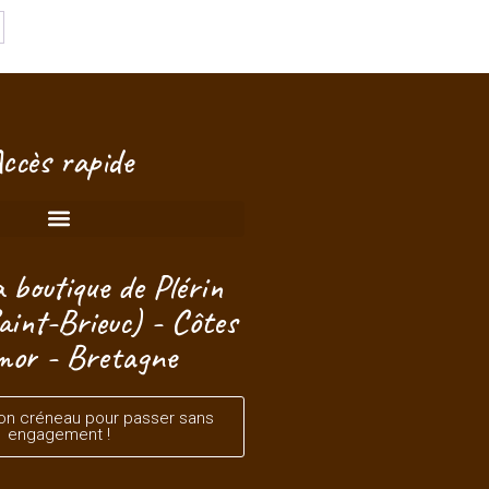
Bonjour ! Je suis à votre écoute.
ccès rapide
 boutique de Plérin
aint-Brieuc) - Côtes
mor - Bretagne
on créneau pour passer sans
engagement !