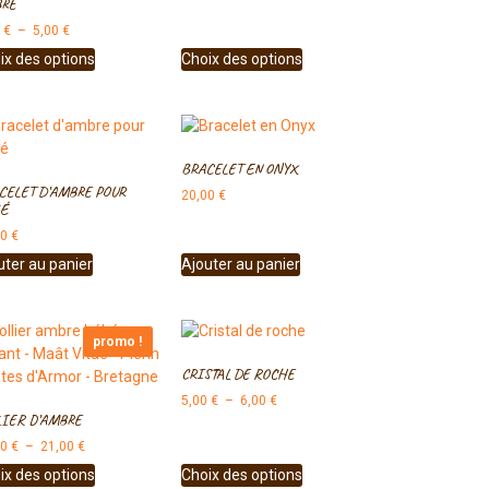
RE
0
€
–
5,00
€
ix des options
Choix des options
BRACELET EN ONYX
CELET D’AMBRE POUR
20,00
€
É
00
€
uter au panier
Ajouter au panier
promo !
CRISTAL DE ROCHE
5,00
€
–
6,00
€
LIER D’AMBRE
00
€
–
21,00
€
ix des options
Choix des options