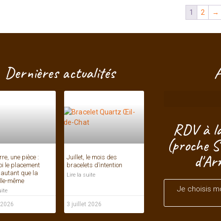
1
2
→
Dernières actualités
A
RDV à la
(proche S
d'Ar
re, une pièce :
Juillet, le mois des
i le placement
bracelets d’intention
autant que la
Lire la suite
elle-même
Je choisis m
uite
t 2026
3 juillet 2026