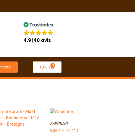
4.9
40 avis
0
ompte
0,00
€
AMÉTRINE
9,00
€
–
10,00
€