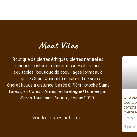
Maat Vitae
Boutique de pierres éthiques, pierres naturelles
uniques, cristaux, minéraux issue·s de mines
équitables ; boutique de coquillages (ormeaux,
coquilles Saint Jacques) et cabinet de soins
énergétiques à distance, basée à Plérin, proche Saint
Brieuc, en Côtes d’Armor, en Bretagne ! Fondée par
Une pier
Sarah Toussaint-Piquard, depuis 2020 !
pourquo
compte 
pierre 
Voir toutes les actualités
Lire la s
4 juille