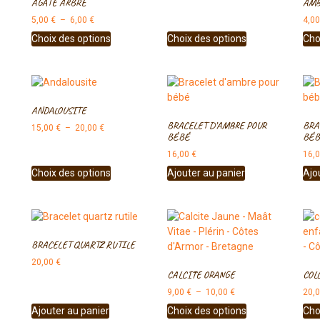
AGATE ARBRE
AMB
5,00
€
–
6,00
€
4,0
Choix des options
Choix des options
Cho
ANDALOUSITE
BRACELET D’AMBRE POUR
BRA
15,00
€
–
20,00
€
BÉBÉ
BÉB
16,00
€
16,
Choix des options
Ajouter au panier
Ajo
BRACELET QUARTZ RUTILE
20,00
€
CALCITE ORANGE
COL
9,00
€
–
10,00
€
20,
Ajouter au panier
Choix des options
Cho