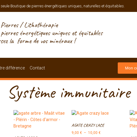
 seule Boutique de pierres énergétiques uniques, naturelles et équitables.
Pierres / Lithothérapie
, pierres énergétiques uniques et équitables
ssez la forme de vos minéraux !
re différence
Contact
Mon c
Système immunitaire
AGATE CRAZY LACE
9,00
€
–
10,00
€