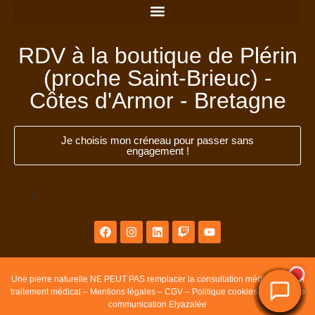
RDV à la boutique de Plérin
(proche Saint-Brieuc) -
Côtes d'Armor - Bretagne
Je choisis mon créneau pour passer sans
engagement !
g
Une pierre naturelle NE PEUT PAS remplacer la consultation médicale ou un
traitement médical –
Mentions légales
–
CGV
–
Politique cookies
–
Agence de
communication Elyazalée