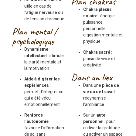
Plan chakras
utile en cas de
Chakra plexus
fatigue nerveuse ou
solaire
: énergie,
de tension chronique
puissance
Plan mental /
personnelle,
digestion mentale et
psychologique
physique
Dynamisme
Chakra sacré
:
intellectuel
: stimule
plaisir de vivre et
la clarté mentale et
créativité
la motivation
Dans un lieu
Aide à digérer les
expériences
:
Dans une
pièce de
permet d’intégrer ce
vie ou de travail
:
qui a été vécu
redynamise
émotionnellement
l’ambiance
Renforce
Sur un
autel
l’autonomie
:
personnel
: pour
favorise l’affirmation
cultiver la gratitude
de soi sans
ou activer un espace