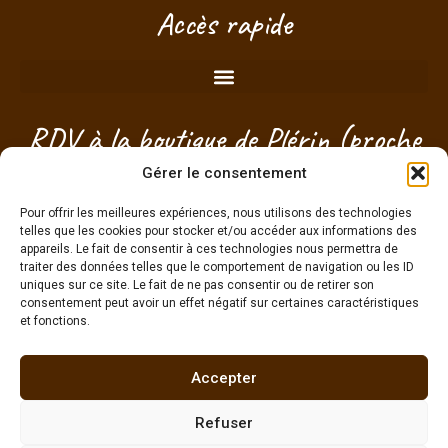
Accès rapide
RDV à la boutique de Plérin (proche
Saint-Brieuc) - Côtes d'Armor -
Gérer le consentement
Bretagne
Pour offrir les meilleures expériences, nous utilisons des technologies
telles que les cookies pour stocker et/ou accéder aux informations des
appareils. Le fait de consentir à ces technologies nous permettra de
Je choisis mon créneau pour passer sans
traiter des données telles que le comportement de navigation ou les ID
engagement !
uniques sur ce site. Le fait de ne pas consentir ou de retirer son
consentement peut avoir un effet négatif sur certaines caractéristiques
et fonctions.
g
Accepter
Refuser
Une pierre naturelle NE PEUT PAS remplacer la consultation médicale ou un