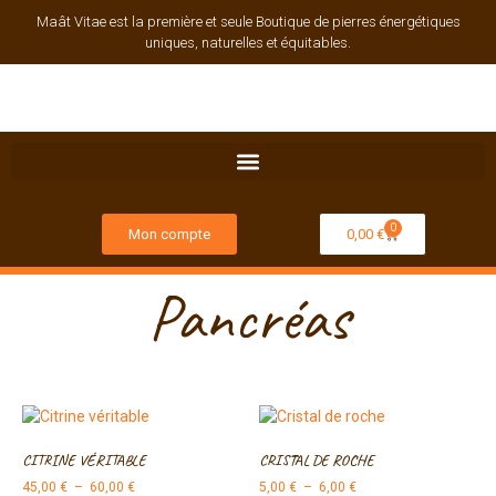
Maât Vitae est la première et seule Boutique de pierres énergétiques
uniques, naturelles et équitables.
0
Mon compte
0,00
€
Pancréas
CITRINE VÉRITABLE
CRISTAL DE ROCHE
45,00
€
–
60,00
€
5,00
€
–
6,00
€