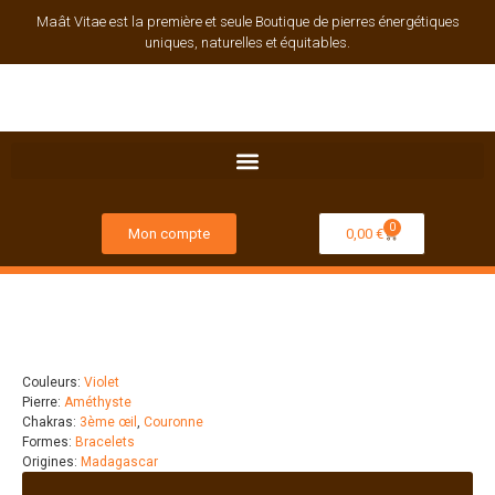
Maât Vitae est la première et seule Boutique de pierres énergétiques
uniques, naturelles et équitables.
0
Mon compte
0,00
€
Couleurs:
Violet
Pierre:
Améthyste
Chakras:
3ème œil
,
Couronne
Formes:
Bracelets
Origines:
Madagascar