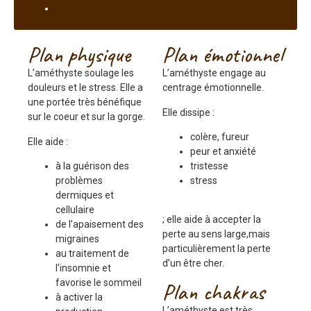
Plan physique
Plan émotionnel
L’améthyste soulage les
L’améthyste engage au
douleurs et le stress. Elle a
centrage émotionnelle.
une portée très bénéfique
Elle dissipe :
sur le coeur et sur la gorge.
colère, fureur
Elle aide :
peur et anxiété
à la guérison des
tristesse
problèmes
stress
dermiques et
cellulaire
; elle aide à accepter la
de l’apaisement des
perte au sens large,mais
migraines
particulièrement la perte
au traitement de
d’un être cher.
l’insomnie et
favorise le sommeil
Plan chakras
à activer la
L’améthyste est très