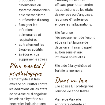
production
efficace pour lutter contre
d’hormones du
les addictions ou les états
système endocrinien
de névrose ou d’angoisse,
et le métabolisme
les crises d’hystérie ou
purificatrice du sang
encore les hallucinations.
à soigner les
infections
Elle favorise
pulmonaires et
l’éclaircissement de l’esprit
respiratoires
et de ce fait la prise de
au traitement les
décision en faisant appel
troubles auditifs
au bon sens et aux
à réduire , voir
intuitions spirituelles.
supprimer le stress
Plan mental /
Elle aide à la synthèse et
psychologique
fortifie la mémoire.
Dans un lieu
L’améthyste est très
efficace pour lutter contre
Elle apaise ET protège vos
les addictions ou les états
lieux de vie et de travail.
de névrose ou d’angoisse,
les crises d’hystérie ou
Pierre de Paix elle
encore les hallucinations.
apportera détente et