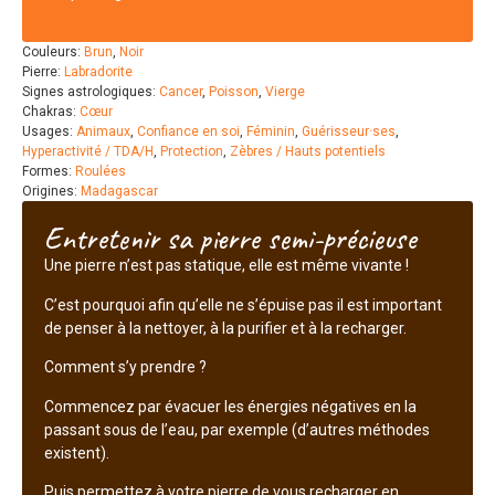
Couleurs:
Brun
,
Noir
Pierre:
Labradorite
Signes astrologiques:
Cancer
,
Poisson
,
Vierge
Chakras:
Cœur
Usages:
Animaux
,
Confiance en soi
,
Féminin
,
Guérisseur·ses
,
Hyperactivité / TDA/H
,
Protection
,
Zèbres / Hauts potentiels
Formes:
Roulées
Origines:
Madagascar
Entretenir sa pierre semi-précieuse
Une pierre n’est pas statique, elle est même vivante !
C’est pourquoi afin qu’elle ne s’épuise pas il est important
de penser à la nettoyer, à la purifier et à la recharger.
Comment s’y prendre ?
Commencez par évacuer les énergies négatives en la
passant sous de l’eau, par exemple (d’autres méthodes
existent).
Puis permettez à votre pierre de vous recharger en