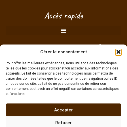
Je vois que vous regardez ce produit
!
Taille, délais, conseils... posez-
Accès rapide
moi vos questions, je suis là pour
vous aider à choisir.
RDV à la boutique de Plérin (proche
Gérer le consentement
Saint-Brieuc) - Côtes d'Armor -
Bretagne
Pour offrir les meilleures expériences, nous utilisons des technologies
telles que les cookies pour stocker et/ou accéder aux informations des
appareils. Le fait de consentir à ces technologies nous permettra de
traiter des données telles que le comportement de navigation ou les ID
Je choisis mon créneau pour passer sans
uniques sur ce site. Le fait de ne pas consentir ou de retirer son
engagement !
consentement peut avoir un effet négatif sur certaines caractéristiques
et fonctions.
g
Accepter
Refuser