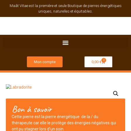
Maât Vitae est la première et seule Boutique de pierres énergétiques
uniques, naturelles et équitables.
0
Mon compte
0,00
€
Bon à savoir
Cette pierre est la pierre énergétique de la / du
thérapeute car elle le protège des énergies négatives qui
ont pu stagner lors d’un soin.