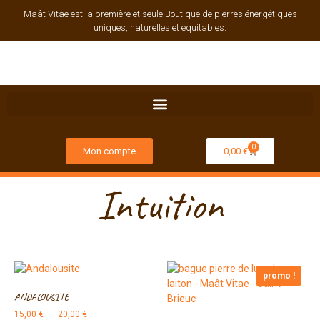
Maât Vitae est la première et seule Boutique de pierres énergétiques
uniques, naturelles et équitables.
0
Mon compte
0,00
€
Intuition
promo !
ANDALOUSITE
15,00
€
–
20,00
€