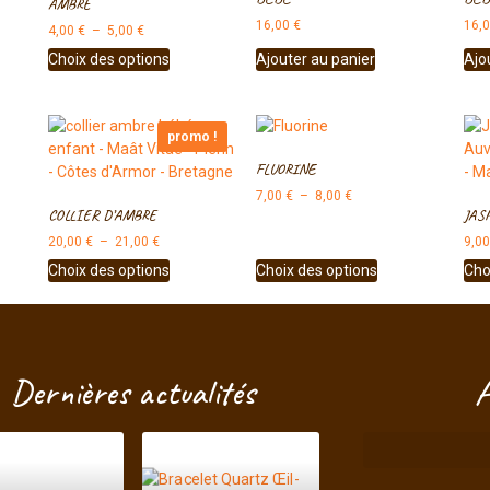
AMBRE
16,00
€
16,
4,00
€
–
5,00
€
Choix des options
Ajouter au panier
Ajo
promo !
FLUORINE
7,00
€
–
8,00
€
COLLIER D’AMBRE
JAS
20,00
€
–
21,00
€
9,0
Choix des options
Choix des options
Cho
Dernières actualités
A