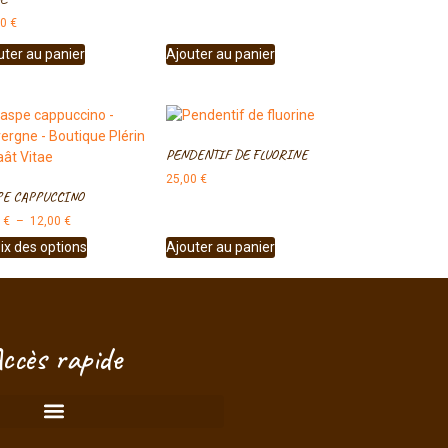
00
€
uter au panier
Ajouter au panier
PENDENTIF DE FLUORINE
25,00
€
PE CAPPUCCINO
0
€
–
12,00
€
Bonjour ! Je suis à votre écoute.
ix des options
Ajouter au panier
ccès rapide