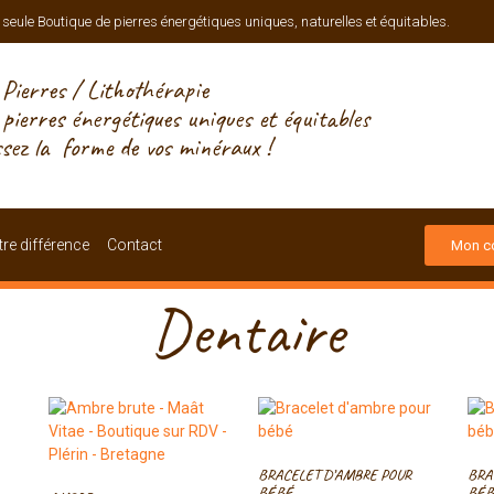
 seule Boutique de pierres énergétiques uniques, naturelles et équitables.
Pierres / Lithothérapie
, pierres énergétiques uniques et équitables
ssez la forme de vos minéraux !
re différence
Contact
Mon c
Dentaire
BRACELET D’AMBRE POUR
BRA
BÉBÉ
BÉB