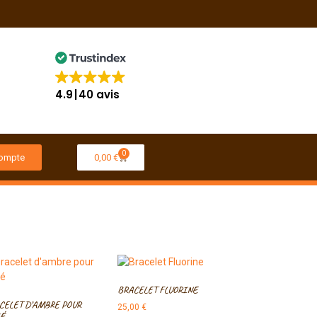
4.9
40 avis
0
ompte
0,00
€
BRACELET FLUORINE
CELET D’AMBRE POUR
25,00
€
É