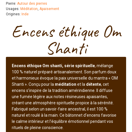
Pierre:
Autour des pierres
Usages:
Méditation
,
Apaisement
Origines:
Inde
Encens éthique Om
Shanti
Encens éthique Om shanti, série spirituelle
, mélange
100 % naturel préparé artisanalement. Son parfum doux
et harmonieux évoque la paix universelle du mantra « OM
Shanti ». Conçu pour la
méditation
et la
détente
, cet
encens s’inspire de la tradition amérindienne. Il diffuse
une fumée légère aux notes résineuses apaisantes,
créant une atmosphère spirituelle propice à la sérénité.
Fabriqué selon un savoir-faire ancestral, il est 100 %
naturel et roulé à la main. Ce bâtonnet d’encens favorise
le calme intérieur et l’équilibre émotionnel pendant vos
rituels de pleine conscience.