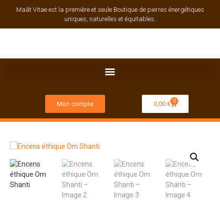
Maât Vitae est la première et seule Boutique de pierres énergétiques
uniques, naturelles et équitables.
0
Mon compte
0,00
€