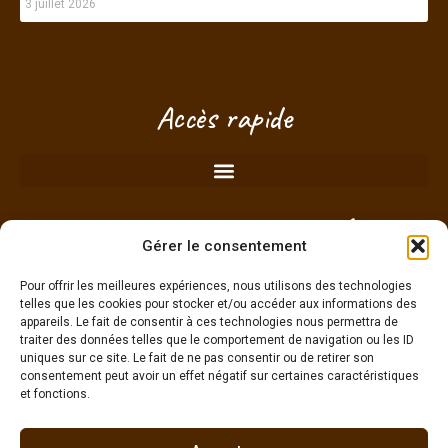
3 juillet 2026
Je vois que vous regardez ce produit
!
Taille, délais, conseils... posez-
Accès rapide
moi vos questions, je suis là pour
vous aider à choisir.
RDV à la boutique de Plérin (proche
Gérer le consentement
Saint-Brieuc) - Côtes d'Armor -
Bretagne
Pour offrir les meilleures expériences, nous utilisons des technologies
telles que les cookies pour stocker et/ou accéder aux informations des
appareils. Le fait de consentir à ces technologies nous permettra de
traiter des données telles que le comportement de navigation ou les ID
Je choisis mon créneau pour passer sans
uniques sur ce site. Le fait de ne pas consentir ou de retirer son
engagement !
consentement peut avoir un effet négatif sur certaines caractéristiques
et fonctions.
g