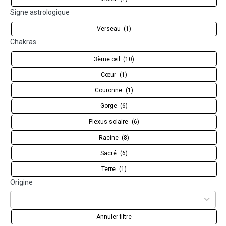
Signe astrologique
Verseau
(1)
Chakras
3ème œil
(10)
Cœur
(1)
Couronne
(1)
Gorge
(6)
Plexus solaire
(6)
Racine
(8)
Sacré
(6)
Terre
(1)
11
Origine
results
available
Annuler filtre