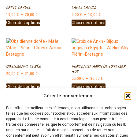
LAPIS-LAZULI
LAPIS-LAZULI
19,00
€
–
20,00
€
9,00
€
–
10,00
€
Choix des options
Choix des options
Bonjour ! Je suis à votre écoute.
OBSIDIENNE DORÉE
PENDENTIF ANKH DE L’ATELIER
ABY
20,00
€
–
21,00
€
25,00
€
–
30,00
€
Choix des options
Choix des options
Gérer le consentement
Pour offrir les meilleures expériences, nous utilisons des technologies
1
2
→
telles que les cookies pour stocker et/ou accéder aux informations des
appareils. Le fait de consentir à ces technologies nous permettra de
traiter des données telles que le comportement de navigation ou les ID
uniques sur ce site. Le fait de ne pas consentir ou de retirer son
consentement peut avoir un effet négatif sur certaines caractéristiques