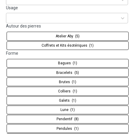
available
66
Usage
results
available
Autour des pierres
Atelier Aby
(5)
Coffrets et Kits ésotériques
(1)
Forme
Bagues
(1)
Bracelets
(5)
Brutes
(1)
Colliers
(1)
Galets
(1)
Lune
(1)
Pendentif
(8)
Pendules
(1)