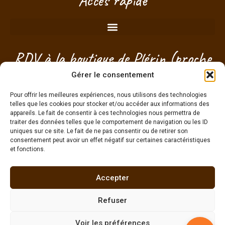
Accès rapide
RDV à la boutique de Plérin (proche
Saint-Brieuc) - Côtes d'Armor -
Gérer le consentement
Bretagne
Pour offrir les meilleures expériences, nous utilisons des technologies
telles que les cookies pour stocker et/ou accéder aux informations des
appareils. Le fait de consentir à ces technologies nous permettra de
Je choisis mon créneau pour passer sans
traiter des données telles que le comportement de navigation ou les ID
engagement !
uniques sur ce site. Le fait de ne pas consentir ou de retirer son
consentement peut avoir un effet négatif sur certaines caractéristiques
et fonctions.
g
Accepter
Refuser
Une pierre naturelle NE PEUT PAS remplacer la consultation médicale ou un
traitement médical –
Mentions légales
–
CGV
–
Politique cookies
–
Agence
Voir les préférences