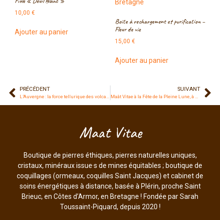
Fiole « Deuil Blanc »
10,00
€
Boite à rechargement et purification –
Fleur de vie
Ajouter au panier
15,00
€
Ajouter au panier
PRÉCÉDENT
SUIVANT
L’Auvergne : la force tellurique des volcans au service de votre bien-être
Maât Vitae à la Fête de la Pleine Lune, à Lannion, 25 juillet 2026
Maat Vitae
Boutique de pierres éthiques, pierres naturelles uniques,
cristaux, minéraux issue·s de mines équitables ; boutique de
coquillages (ormeaux, coquilles Saint Jacques) et cabinet de
soins énergétiques à distance, basée à Plérin, proche Saint
Brieuc, en Côtes d’Armor, en Bretagne ! Fondée par Sarah
Toussaint-Piquard, depuis 2020 !