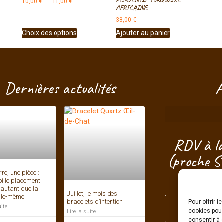
10,00
€
–
11,00
€
AFRICAINE
38,00
€
Choix des options
Ajouter au panier
Dernières actualités
A
RDV à la
(proche S
d'Ar
re, une pièce :
i le placement
autant que la
Juillet, le mois des
elle-même
bracelets d’intention
Pour offrir 
Je choisis m
uite
cookies pour
Lire la suite
consentir à 