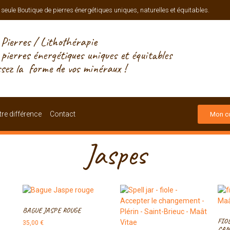
 seule Boutique de pierres énergétiques uniques, naturelles et équitables.
Pierres / Lithothérapie
, pierres énergétiques uniques et équitables
ssez la forme de vos minéraux !
re différence
Contact
Mon c
Jaspes
BAGUE JASPE ROUGE
FIO
35,00
€
CAN