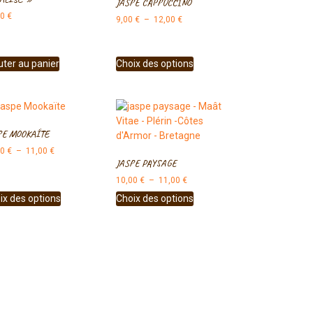
JASPE CAPPUCCINO
00
€
9,00
€
–
12,00
€
uter au panier
Choix des options
PE MOOKAÏTE
00
€
–
11,00
€
JASPE PAYSAGE
10,00
€
–
11,00
€
ix des options
Choix des options