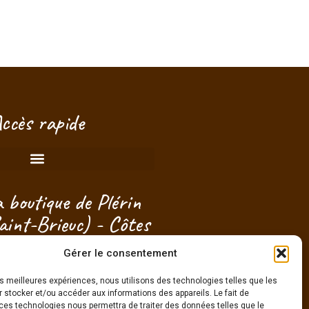
Bonjour ! Je suis à votre écoute.
Bonjour ! Je suis à votre écoute.
Bonjour ! Je suis à votre écoute.
Bonjour ! Je suis à votre écoute.
Bonjour ! Je suis à votre écoute.
Bonjour ! Je suis à votre écoute.
Bonjour ! Je suis à votre écoute.
ccès rapide
 boutique de Plérin
aint-Brieuc) - Côtes
mor - Bretagne
Gérer le consentement
les meilleures expériences, nous utilisons des technologies telles que les
on créneau pour passer sans
 stocker et/ou accéder aux informations des appareils. Le fait de
engagement !
ces technologies nous permettra de traiter des données telles que le