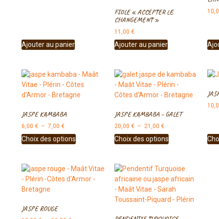
FIOLE « ACCEPTER LE
10,
CHANGEMENT »
11,00
€
Ajouter au panier
Ajouter au panier
Ajo
JAS
10,
JASPE KAMBABA
JASPE KAMBABA ~ GALET
6,00
€
–
7,00
€
20,00
€
–
21,00
€
Choix des options
Choix des options
Cho
JASPE ROUGE
PENDENTIF TURQUOISE