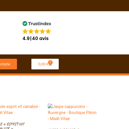
4.9
40 avis
0
ompte
0,00
€
LE « ESPRIT VIF
ALISÉ »