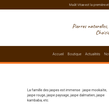
Maât Vitae est la première et
Pierres naturelles
Choisi
Accueil
Boutique
Actualités
Not
La famille des jaspes est immense : jaspe mookaïte,
jaspe rouge, jaspe paysage, jaspe dalmatien, jaspe
kambaba, etc.